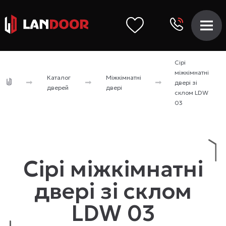
Сірі
міжкімнатні
Каталог
Міжкімнатні
двері зі
дверей
двері
склом LDW
03
Сірі міжкімнатні
двері зі склом
LDW 03