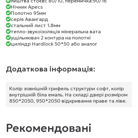
лиштва стоєві: 80/10, перемичка:90/16
Нічник Apecs
Полотно 95мм
серія Авангард
стальний лист 1.8мм
тепло-звукоізоляція мінеральна вата
ущільнювач 2 контура на полотні
циліндр Hardlock 50*50 або аналог
Додаткова інформація:
Колір зовнішній грифель структури софт, колір
внутрішній біла емаль. На складі двері розміром
850*2050, 950*2050 відкривання праве та ліве.
Рекомендовані