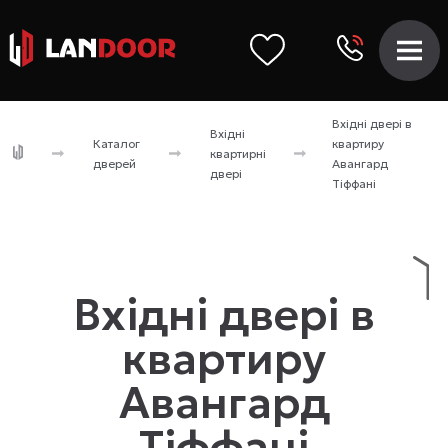
Вхідні двері в
Вхідні
Каталог
квартиру
квартирні
дверей
Авангард
двері
Тіффані
Вхідні двері в
квартиру
Авангард
Тіффані