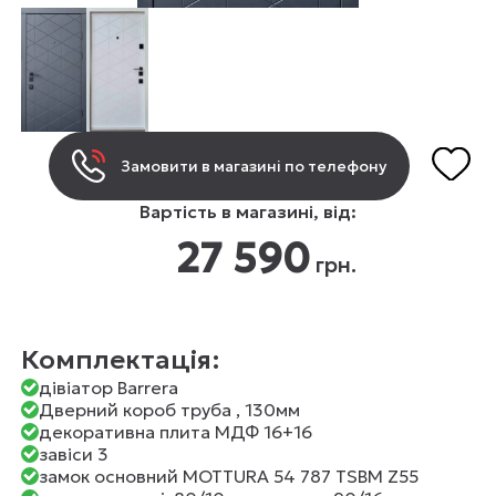
Замовити в магазині по телефону
Вартість в магазині, від:
27 590
грн.
Комплектація:
дівіатор Barrera
Дверний короб труба , 130мм
декоративна плита МДФ 16+16
завіси 3
замок основний MOTTURA 54 787 TSBM Z55