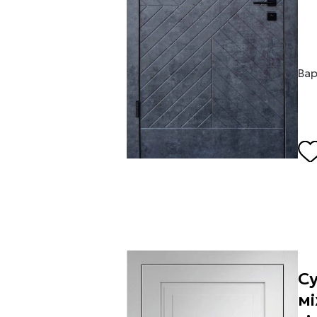
Вар
Су
мі