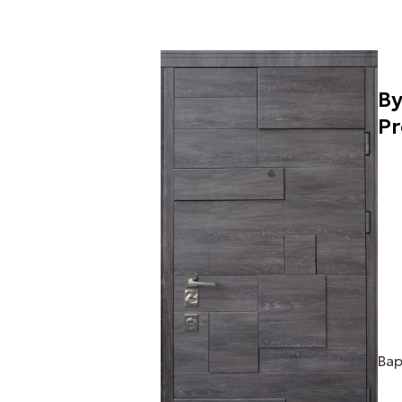
Ву
Pr
Вар