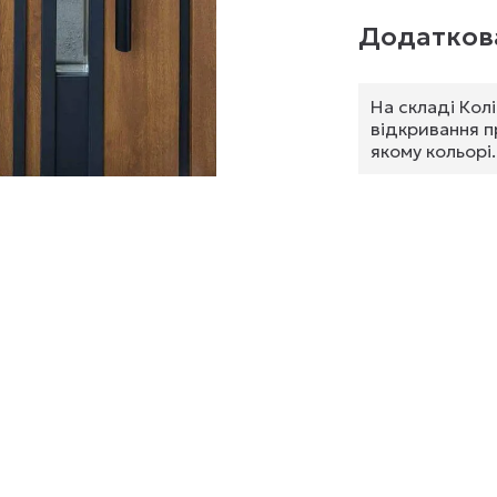
Додаткова
На складі Кол
відкривання п
якому кольорі.