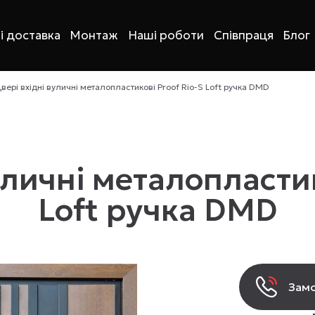
і доставка
Монтаж
Наші роботи
Співпраця
Блог
вері вхідні вуличні металопластикові Proof Rio-S Loft ручка DMD
уличні металопластик
Loft ручка DMD
Замо