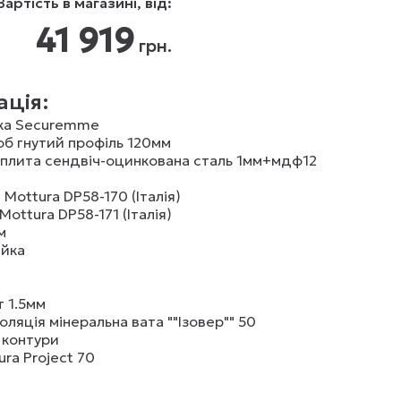
Вартість в магазині, від:
41 919
грн.
ція:
ка Securemme
б гнутий профіль 120мм
плита сендвіч-оцинкована сталь 1мм+мдф12
 Mottura DP58-170 (Італія)
Mottura DP58-171 (Італія)
м
ійка
т 1.5мм
оляція мінеральна вата ""Ізовер"" 50
 контури
ra Project 70