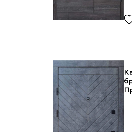
К
бр
П