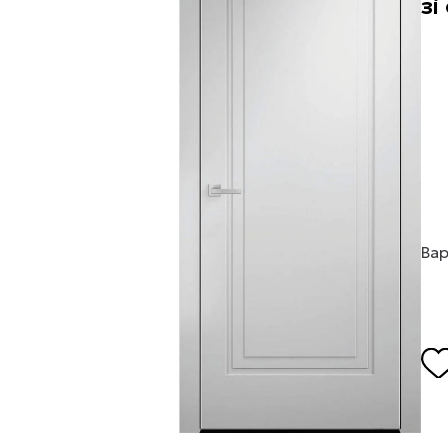
зі
Вар