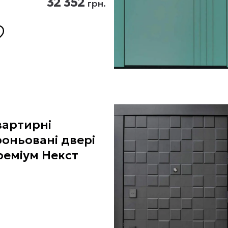
32 352
грн.
вартирні
оньовані двері
реміум Некст