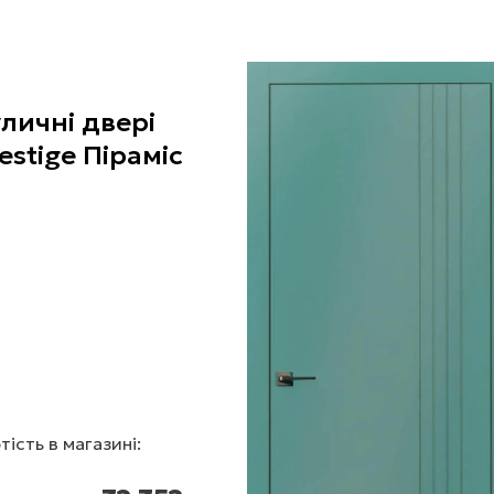
личні двері
estige Піраміс
тість в магазині: