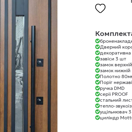
Комплекта
броненаклад
Дверний коро
декоративна 
завіси 3 шт
замок верхній
замок нижній 
Полотно 80м
Поріг нержав
ручка DMD
серії PROOF
стальний лис
тепло-звукоіз
ущільнювач 3
циліндр Mottu